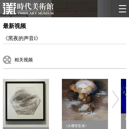
最新视频
《黑夜的声音I》
相关视频
《
《从哪里坠落》