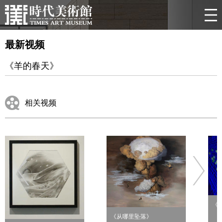
最新视频
《羊的春天》
相关视频
《
《从哪里坠落》