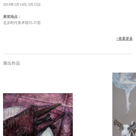
2014年3月14日-3月25日
展览地点：
北京时代美术馆35-37层
主办：
+查看更多
北京时代美术馆
协办：
中国女画家协会、蒙特利尔当代艺术
展出作品
中心
策展人：
杨维民
参展艺术家：
白苓飞、陈淑霞、陈子、 陈敬忠、陈
鱼、崔迪、程漫漫、高茜、古丽斯
坦、韩淑英、黄欢、黄引、黄朔菲、
靳卫红、纪晓峰、贾秋玉、康蕾、蒯
连会、兰子、刘庆和、刘虹、刘梅
子、刘玉洁、柳佳丽、李戈晔、李艺